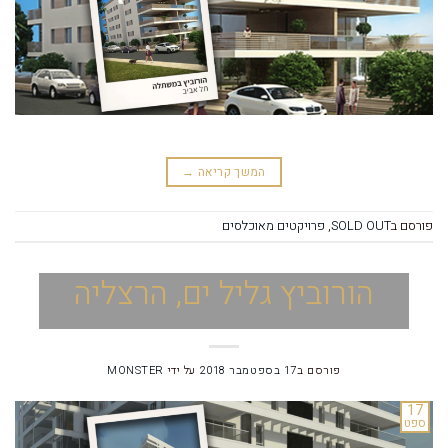
המשך קריאה
→
פורסם ב
SOLD OUT
,
פרויקטים מאוכלסים
הורוביץ גליל ים, הרצליה
פורסם ב
17 בספטמבר 2018
על ידי
MONSTER
17
ספט