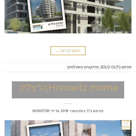
המשך קריאה
→
פורסם ב
SOLD OUT
,
פרויקטים מאוכלסים
Horowitz moma,הרצליה
פורסם ב
17 בספטמבר 2018
על ידי
MONSTER
17
ספט