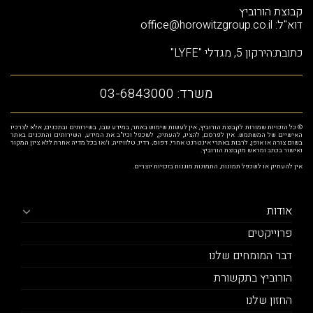
קבוצת הורוביץ
דוא"ל:
office@horowitzgroup.co.il
כתובת:הירקון 5, מגדלי "LYFE"
משרד:
03-6843000
© כל הזכויות שמורות לקבוצת הורוביץ, אין לעשות שימוש באתר, במידע שבו, בשירותים ובתכנים, אלא לצרכיו
האישיים של המשתמש. אין לפרסם, להציג, להעתיק, לשכפל וכיו"ב את המידע, השירותים והתכנים באתר
בשום צורה או אופן, לרבות באתרי אינטרנט אחרי, דפוס, רדיו, טלוויזיה, ו/או בכל מדיה אחרת ללא ציון המקור
ואישור בכתב ומראש מקבוצת הורוביץ.
אין להעתיק או לשכפל תמונות, התמונות מוגנות בזכויות יוצרים.
אודות
פרוייקטים
דבר המומחים שלנו
הורוביץ בתקשורת
החזון שלנו