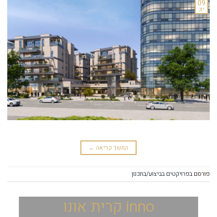
09
יונ
המשך קריאה
→
פורסם ב
פרויקטים בביצוע/בתכנון
inno קרית אונו