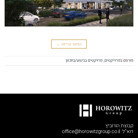
המשך קריאה
→
פורסם ב
פרוייקטים
,
פרויקטים בביצוע/בתכנון
קבוצת הורוביץ
דוא"ל:
office@horowitzgroup.co.il