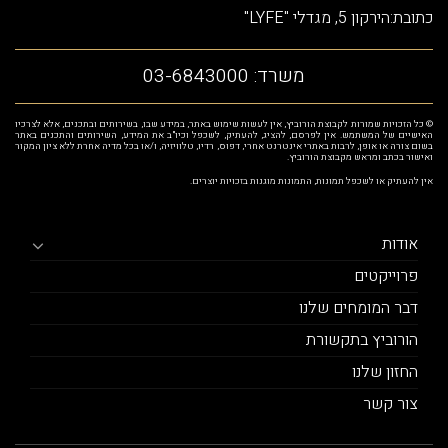
כתובת:הירקון 5, מגדלי "LYFE"
משרד:
03-6843000
© כל הזכויות שמורות לקבוצת הורוביץ, אין לעשות שימוש באתר, במידע שבו, בשירותים ובתכנים, אלא לצרכיו
האישיים של המשתמש. אין לפרסם, להציג, להעתיק, לשכפל וכיו"ב את המידע, השירותים והתכנים באתר
בשום צורה או אופן, לרבות באתרי אינטרנט אחרי, דפוס, רדיו, טלוויזיה, ו/או בכל מדיה אחרת ללא ציון המקור
ואישור בכתב ומראש מקבוצת הורוביץ.
אין להעתיק או לשכפל תמונות, התמונות מוגנות בזכויות יוצרים.
אודות
פרוייקטים
דבר המומחים שלנו
הורוביץ בתקשורת
החזון שלנו
צור קשר