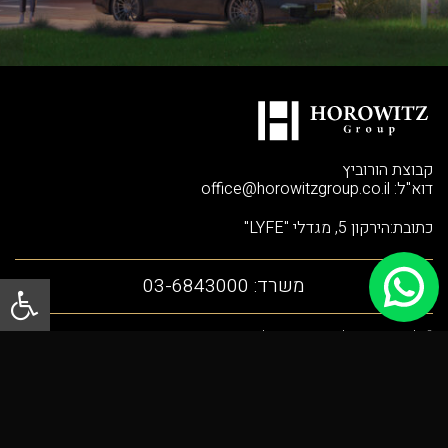
קבוצת הורוביץ
דוא"ל:
office@horowitzgroup.co.il
כתובת:הירקון 5, מגדלי "LYFE"
משרד:
03-6843000
© כל הזכויות שמורות לקבוצת הורוביץ, אין לעשות שימוש באתר, במידע שבו, בשירותים ובתכנים, אלא לצרכיו
האישיים של המשתמש. אין לפרסם, להציג, להעתיק, לשכפל וכיו"ב את המידע, השירותים והתכנים באתר
בשום צורה או אופן, לרבות באתרי אינטרנט אחרי, דפוס, רדיו, טלוויזיה, ו/או בכל מדיה אחרת ללא ציון המקור
ואישור בכתב ומראש מקבוצת הורוביץ.
אין להעתיק או לשכפל תמונות, התמונות מוגנות בזכויות יוצרים.