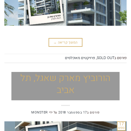
המשך קריאה
→
פורסם ב
SOLD OUT
,
פרויקטים מאוכלסים
הורוביץ מארק שאגל, תל
אביב
פורסם ב
17 בספטמבר 2018
על ידי
MONSTER
17
ספט