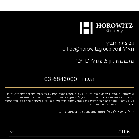
קבוצת הורוביץ
דוא"ל:
office@horowitzgroup.co.il
כתובת:הירקון 5, מגדלי "LYFE"
משרד:
03-6843000
© כל הזכויות שמורות לקבוצת הורוביץ, אין לעשות שימוש באתר, במידע שבו, בשירותים ובתכנים, אלא לצרכיו
האישיים של המשתמש. אין לפרסם, להציג, להעתיק, לשכפל וכיו"ב את המידע, השירותים והתכנים באתר
בשום צורה או אופן, לרבות באתרי אינטרנט אחרי, דפוס, רדיו, טלוויזיה, ו/או בכל מדיה אחרת ללא ציון המקור
ואישור בכתב ומראש מקבוצת הורוביץ.
אין להעתיק או לשכפל תמונות, התמונות מוגנות בזכויות יוצרים.
אודות