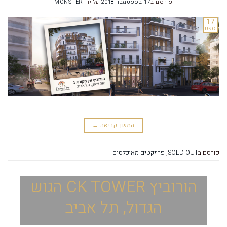
פורסם ב
17 בספטמבר 2018
על ידי
MONSTER
17
ספט
המשך קריאה
→
פורסם ב
SOLD OUT
,
פרויקטים מאוכלסים
הורוביץ CK TOWER הגוש
הגדול, תל אביב