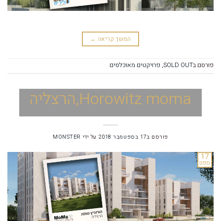
המשך קריאה
→
פורסם ב
SOLD OUT
,
פרויקטים מאוכלסים
Horowitz moma,הרצליה
פורסם ב
17 בספטמבר 2018
על ידי
MONSTER
17
ספט