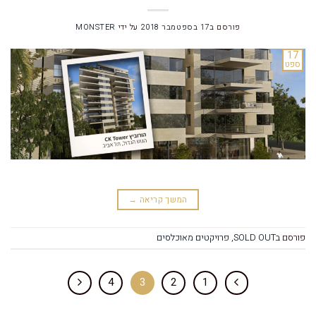
פורסם ב
17 בספטמבר 2018
על ידי
MONSTER
17
ספט
המשך קריאה
→
פורסם ב
SOLD OUT
,
פרויקטים מאוכלסים
4
3
2
1