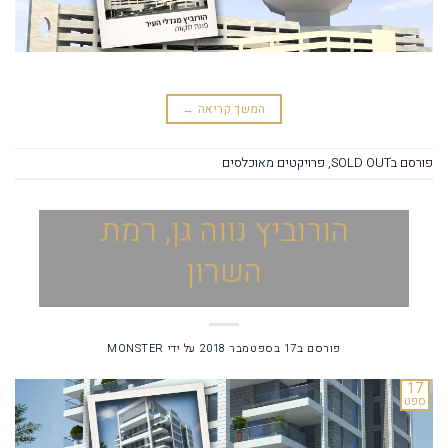
המשך קריאה
→
פורסם ב
SOLD OUT
,
פרויקטים מאוכלסים
הורוביץ נווה גן, רמת
השרון
פורסם ב
17 בספטמבר 2018
על ידי
MONSTER
17
ספט