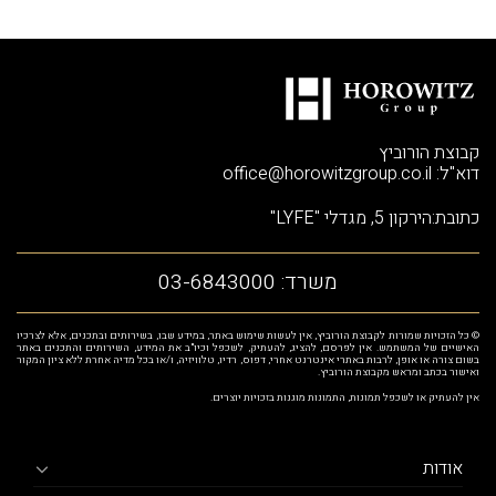
קבוצת הורוביץ
דוא"ל:
office@horowitzgroup.co.il
כתובת:הירקון 5, מגדלי "LYFE"
משרד:
03-6843000
© כל הזכויות שמורות לקבוצת הורוביץ, אין לעשות שימוש באתר, במידע שבו, בשירותים ובתכנים, אלא לצרכיו
האישיים של המשתמש. אין לפרסם, להציג, להעתיק, לשכפל וכיו"ב את המידע, השירותים והתכנים באתר
בשום צורה או אופן, לרבות באתרי אינטרנט אחרי, דפוס, רדיו, טלוויזיה, ו/או בכל מדיה אחרת ללא ציון המקור
ואישור בכתב ומראש מקבוצת הורוביץ.
אין להעתיק או לשכפל תמונות, התמונות מוגנות בזכויות יוצרים.
אודות